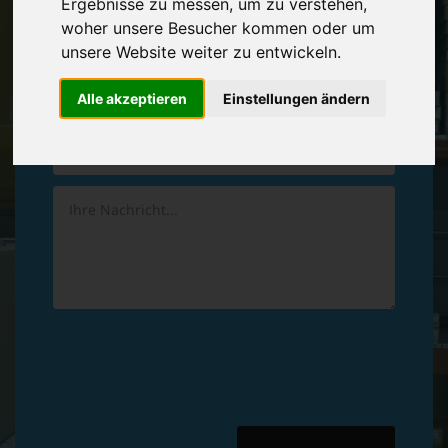
Ergebnisse zu messen, um zu verstehen,
Vereinbaren Sie einen
Rückruf
woher unsere Besucher kommen oder um
unsere Website weiter zu entwickeln.
Hinterlassen Sie uns gern eine persönliche Nachricht.
Alle akzeptieren
Einstellungen ändern