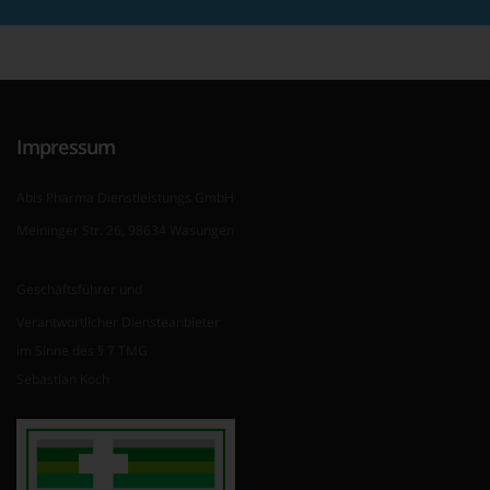
Impressum
Abis Pharma Dienstleistungs GmbH
Meininger Str. 26, 98634 Wasungen
Geschäftsführer und
Verantwortlicher Diensteanbieter
im Sinne des § 7 TMG
Sebastian Koch