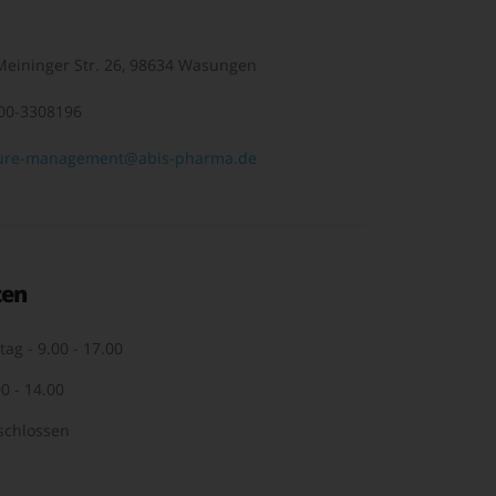
eininger Str. 26, 98634 Wasungen
00-3308196
ure-management@abis-pharma.de
ten
tag - 9.00 - 17.00
0 - 14.00
schlossen