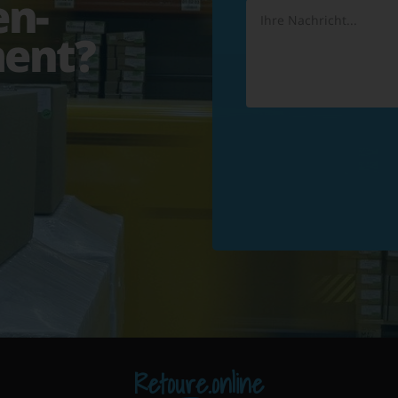
en-
ent?
Retoure.online