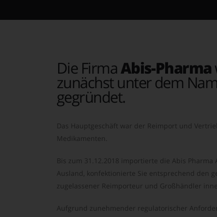
Die Firma
Abis-Pharma
zunächst unter dem Nam
gegründet.
Das Hauptgeschäft war der Reimport und Vertrie
Medikamenten.
Bis zum 31.12.2018 importierte die Abis Pharma
Ausland, konfektionierte Sie entsprechend den ge
zugelassener Reimporteur und Großhändler inne
Aufgrund zunehmender regulatorischer Anforder