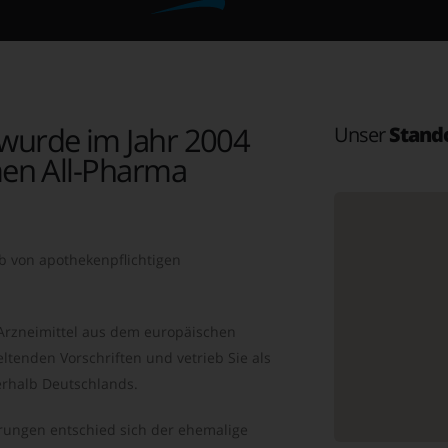
wurde im Jahr 2004
Unser
Stand
en All-Pharma
b von apothekenpflichtigen
 Arzneimittel aus dem europäischen
ltenden Vorschriften und vetrieb Sie als
rhalb Deutschlands.
ungen entschied sich der ehemalige