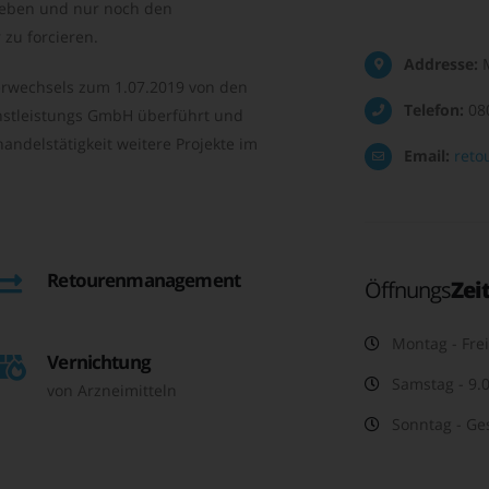
geben und nur noch den
zu forcieren.
Addresse:
M
rwechsels zum 1.07.2019 von den
Telefon:
08
nstleistungs GmbH überführt und
andelstätigkeit weitere Projekte im
Email:
reto
Retourenmanagement
Öffnungs
Zei
Montag - Frei
Vernichtung
Samstag - 9.0
von Arzneimitteln
Sonntag - Ge