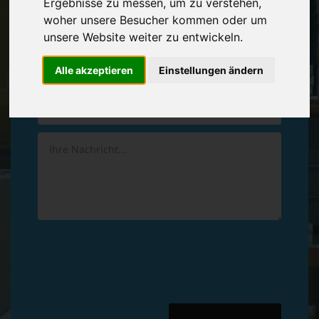
Ergebnisse zu messen, um zu verstehen,
Vereinbaren Sie einen
Rückruf
woher unsere Besucher kommen oder um
unsere Website weiter zu entwickeln.
Hinterlassen Sie uns gern eine persönliche Nachricht.
Alle akzeptieren
Einstellungen ändern