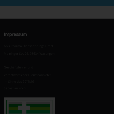
Impressum
Abis Pharma Dienstleistungs GmbH
Meininger Str. 26, 98634 Wasungen
Geschäftsführer und
Verantwortlicher Diensteanbieter
im Sinne des § 7 TMG
Sebastian Koch