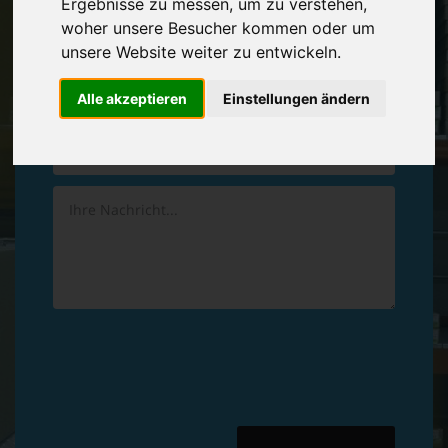
Ergebnisse zu messen, um zu verstehen,
Vereinbaren Sie einen
Rückruf
woher unsere Besucher kommen oder um
unsere Website weiter zu entwickeln.
Hinterlassen Sie uns gern eine persönliche Nachricht.
Alle akzeptieren
Einstellungen ändern