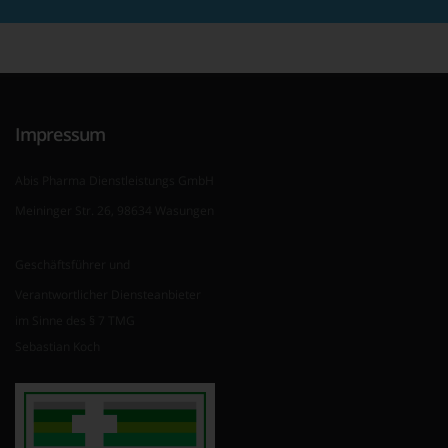
Impressum
Abis Pharma Dienstleistungs GmbH
Meininger Str. 26, 98634 Wasungen
Geschäftsführer und
Verantwortlicher Diensteanbieter
im Sinne des § 7 TMG
Sebastian Koch