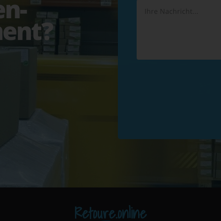
en-
ent?
Retoure.online