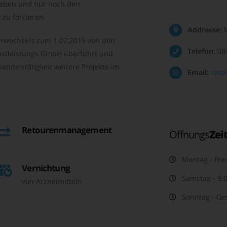
geben und nur noch den
zu forcieren.
Addresse:
M
rwechsels zum 1.07.2019 von den
Telefon:
08
nstleistungs GmbH überführt und
andelstätigkeit weitere Projekte im
Email:
reto
Retourenmanagement
Öffnungs
Zei
Montag - Frei
Vernichtung
Samstag - 9.0
von Arzneimitteln
Sonntag - Ge