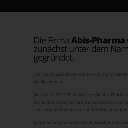
Die Firma
Abis-Pharma
zunächst unter dem Nam
gegründet.
Das Hauptgeschäft war der Reimport und Vertrie
Medikamenten.
Bis zum 31.12.2018 importierte die Abis Pharma
Ausland, konfektionierte Sie entsprechend den ge
zugelassener Reimporteur und Großhändler inne
Aufgrund zunehmender regulatorischer Anforder