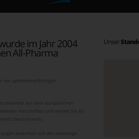
wurde im Jahr 2004
Unser
Stand
en All-Pharma
b von apothekenpflichtigen
 Arzneimittel aus dem europäischen
ltenden Vorschriften und vetrieb Sie als
rhalb Deutschlands.
ungen entschied sich der ehemalige