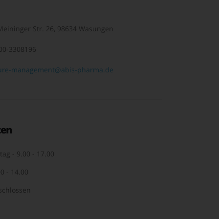
eininger Str. 26, 98634 Wasungen
00-3308196
ure-management@abis-pharma.de
ten
tag - 9.00 - 17.00
0 - 14.00
schlossen