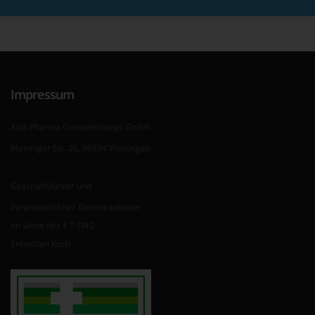
Impressum
Abis Pharma Dienstleistungs GmbH
Meininger Str. 26, 98634 Wasungen
Geschäftsführer und
Verantwortlicher Diensteanbieter
im Sinne des § 7 TMG
Sebastian Koch