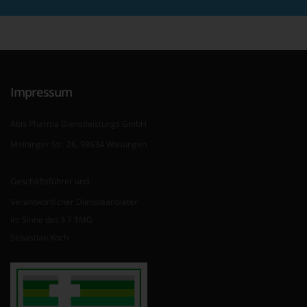
Impressum
Abis Pharma Dienstleistungs GmbH
Meininger Str. 26, 98634 Wasungen
Geschäftsführer und
Verantwortlicher Diensteanbieter
im Sinne des § 7 TMG
Sebastian Koch