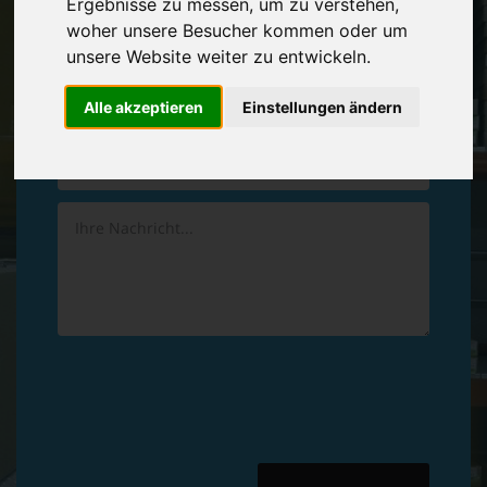
Ergebnisse zu messen, um zu verstehen,
Vereinbaren Sie einen
Rückruf
woher unsere Besucher kommen oder um
unsere Website weiter zu entwickeln.
Hinterlassen Sie uns gern eine persönliche Nachricht.
Alle akzeptieren
Einstellungen ändern