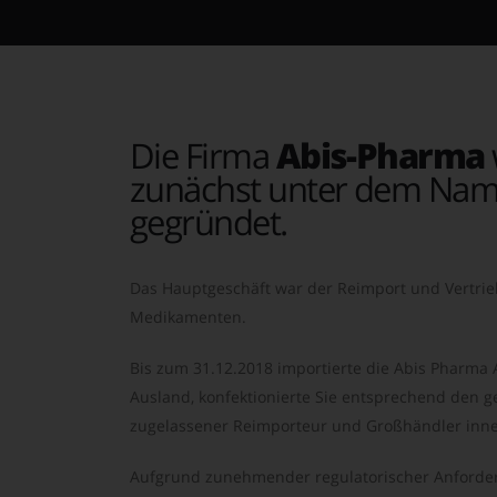
Die Firma
Abis-Pharma
zunächst unter dem Nam
gegründet.
Das Hauptgeschäft war der Reimport und Vertrie
Medikamenten.
Bis zum 31.12.2018 importierte die Abis Pharma
Ausland, konfektionierte Sie entsprechend den ge
zugelassener Reimporteur und Großhändler inne
Aufgrund zunehmender regulatorischer Anforder