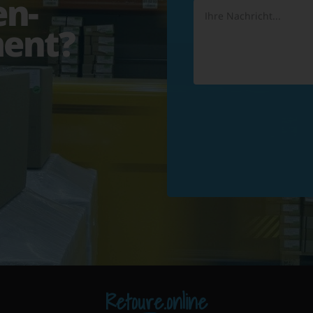
en-
ent?
Retoure.online