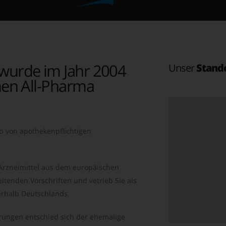
wurde im Jahr 2004
Unser
Stand
en All-Pharma
b von apothekenpflichtigen
 Arzneimittel aus dem europäischen
ltenden Vorschriften und vetrieb Sie als
rhalb Deutschlands.
ungen entschied sich der ehemalige