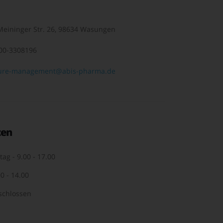
eininger Str. 26, 98634 Wasungen
00-3308196
ure-management@abis-pharma.de
ten
tag - 9.00 - 17.00
0 - 14.00
schlossen