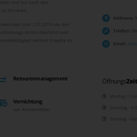
geben und nur noch den
zu forcieren.
Addresse:
M
rwechsels zum 1.07.2019 von den
Telefon:
08
nstleistungs GmbH überführt und
andelstätigkeit weitere Projekte im
Email:
reto
Retourenmanagement
Öffnungs
Zei
Montag - Frei
Vernichtung
Samstag - 9.0
von Arzneimitteln
Sonntag - Ge