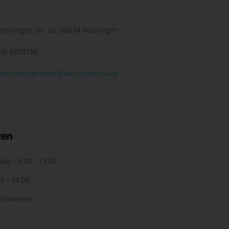
eininger Str. 26, 98634 Wasungen
00-3308196
ure-management@abis-pharma.de
ten
tag - 9.00 - 17.00
0 - 14.00
schlossen