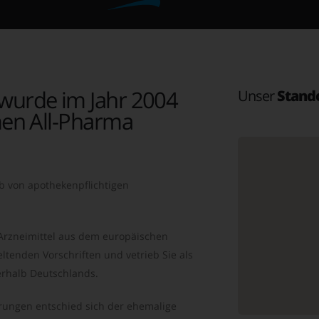
wurde im Jahr 2004
Unser
Stand
en All-Pharma
b von apothekenpflichtigen
 Arzneimittel aus dem europäischen
ltenden Vorschriften und vetrieb Sie als
rhalb Deutschlands.
ungen entschied sich der ehemalige