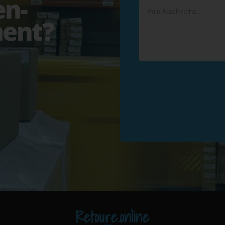
en-
ent?
Retoure.online