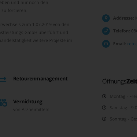
geben und nur noch den
zu forcieren.
Addresse:
M
rwechsels zum 1.07.2019 von den
Telefon:
08
nstleistungs GmbH überführt und
andelstätigkeit weitere Projekte im
Email:
reto
Retourenmanagement
Öffnungs
Zei
Montag - Frei
Vernichtung
Samstag - 9.0
von Arzneimitteln
Sonntag - Ge