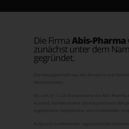
Die Firma
Abis-Pharma
zunächst unter dem Nam
gegründet.
Das Hauptgeschäft war der Reimport und Vertrie
Medikamenten.
Bis zum 31.12.2018 importierte die Abis Pharma
Ausland, konfektionierte Sie entsprechend den ge
zugelassener Reimporteur und Großhändler inne
Aufgrund zunehmender regulatorischer Anforder