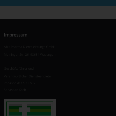
Impressum
Abis Pharma Dienstleistungs GmbH
Meininger Str. 26, 98634 Wasungen
Geschäftsführer und
Verantwortlicher Diensteanbieter
im Sinne des § 7 TMG
Sebastian Koch