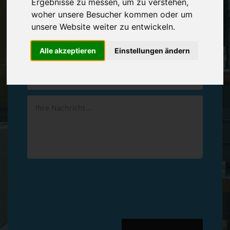
Ergebnisse zu messen, um zu verstehen,
Vereinbaren Sie einen
Rückruf
woher unsere Besucher kommen oder um
unsere Website weiter zu entwickeln.
Hinterlassen Sie uns gern eine persönliche Nachricht.
Alle akzeptieren
Einstellungen ändern