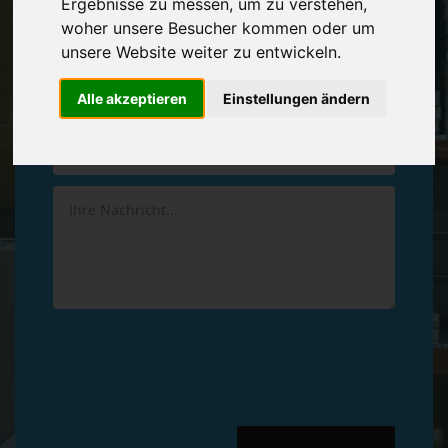
Ergebnisse zu messen, um zu verstehen,
Vereinbaren Sie einen
Rückruf
woher unsere Besucher kommen oder um
unsere Website weiter zu entwickeln.
Hinterlassen Sie uns gern eine persönliche Nachricht.
Alle akzeptieren
Einstellungen ändern