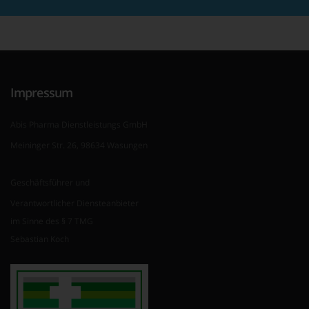
Impressum
Abis Pharma Dienstleistungs GmbH
Meininger Str. 26, 98634 Wasungen
Geschäftsführer und
Verantwortlicher Diensteanbieter
im Sinne des § 7 TMG
Sebastian Koch