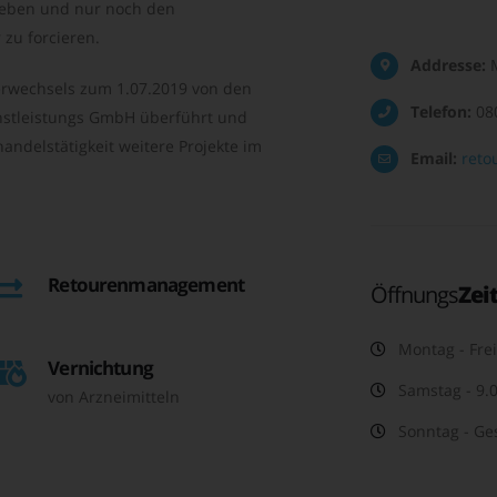
geben und nur noch den
zu forcieren.
Addresse:
M
rwechsels zum 1.07.2019 von den
Telefon:
08
nstleistungs GmbH überführt und
andelstätigkeit weitere Projekte im
Email:
reto
Retourenmanagement
Öffnungs
Zei
Montag - Frei
Vernichtung
Samstag - 9.0
von Arzneimitteln
Sonntag - Ge