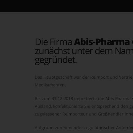
Die Firma
Abis-Pharma
zunächst unter dem Nam
gegründet.
Das Hauptgeschäft war der Reimport und Vertrie
Medikamenten.
Bis zum 31.12.2018 importierte die Abis Pharma
Ausland, konfektionierte Sie entsprechend den ge
zugelassener Reimporteur und Großhändler inne
Aufgrund zunehmender regulatorischer Anforder