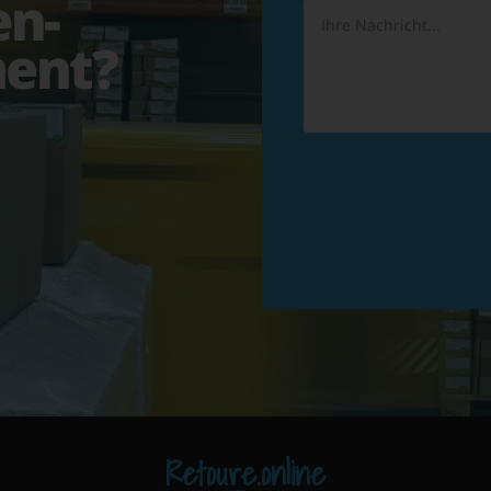
en-
ent?
Retoure.online