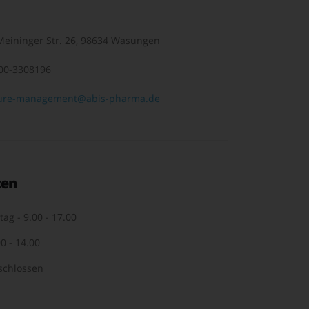
eininger Str. 26, 98634 Wasungen
00-3308196
ure-management@abis-pharma.de
ten
tag - 9.00 - 17.00
0 - 14.00
schlossen