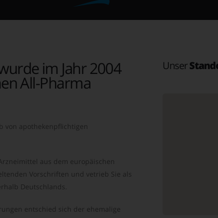
wurde im Jahr 2004
Unser
Stand
en All-Pharma
b von apothekenpflichtigen
 Arzneimittel aus dem europäischen
ltenden Vorschriften und vetrieb Sie als
rhalb Deutschlands.
ungen entschied sich der ehemalige