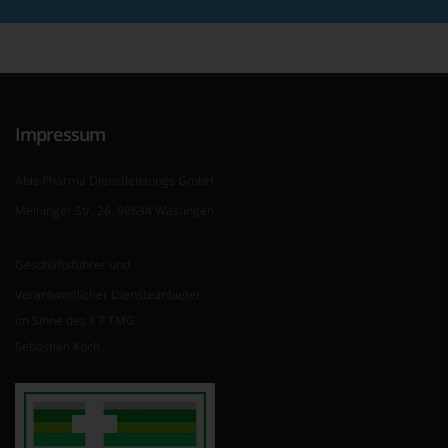
Impressum
Abis Pharma Dienstleistungs GmbH
Meininger Str. 26, 98634 Wasungen
Geschäftsführer und
Verantwortlicher Diensteanbieter
im Sinne des § 7 TMG
Sebastian Koch