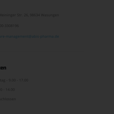
eininger Str. 26, 98634 Wasungen
00-3308196
ure-management@abis-pharma.de
ten
tag - 9.00 - 17.00
0 - 14.00
schlossen