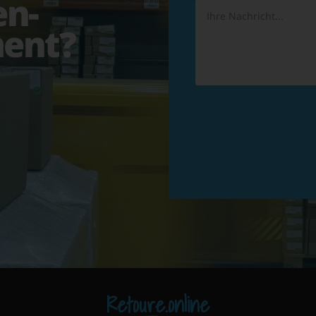
en-
ent?
Retoure.online