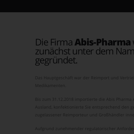
Die Firma
Abis-Pharma
zunächst unter dem Nam
gegründet.
Das Hauptgeschäft war der Reimport und Vertrie
Medikamenten.
Bis zum 31.12.2018 importierte die Abis Pharma
Ausland, konfektionierte Sie entsprechend den ge
zugelassener Reimporteur und Großhändler inne
Aufgrund zunehmender regulatorischer Anforder