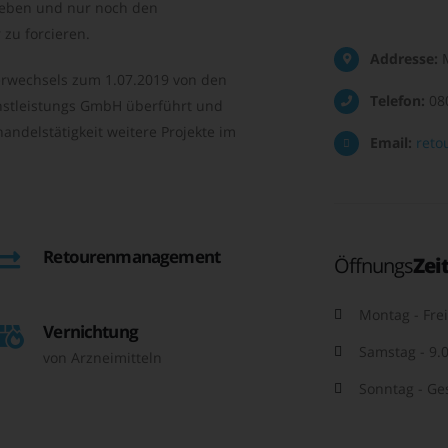
geben und nur noch den
zu forcieren.
Addresse:
M
rwechsels zum 1.07.2019 von den
Telefon:
08
nstleistungs GmbH überführt und
andelstätigkeit weitere Projekte im
Email:
reto
Retourenmanagement
Öffnungs
Zei
Montag - Frei
Vernichtung
Samstag - 9.0
von Arzneimitteln
Sonntag - Ge