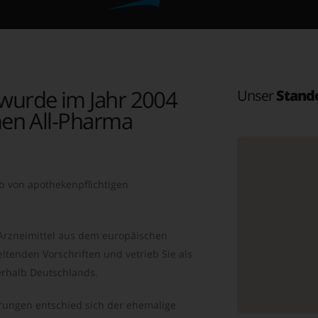
wurde im Jahr 2004
Unser
Stand
en All-Pharma
b von apothekenpflichtigen
 Arzneimittel aus dem europäischen
ltenden Vorschriften und vetrieb Sie als
rhalb Deutschlands.
ungen entschied sich der ehemalige