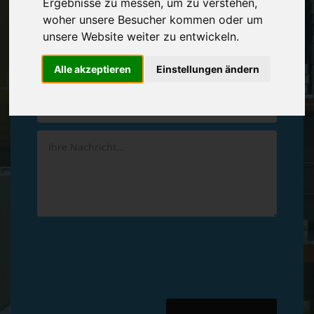
Ergebnisse zu messen, um zu verstehen,
Vereinbaren Sie einen
Rückruf
woher unsere Besucher kommen oder um
unsere Website weiter zu entwickeln.
Hinterlassen Sie uns gern eine persönliche Nachricht.
Alle akzeptieren
Einstellungen ändern