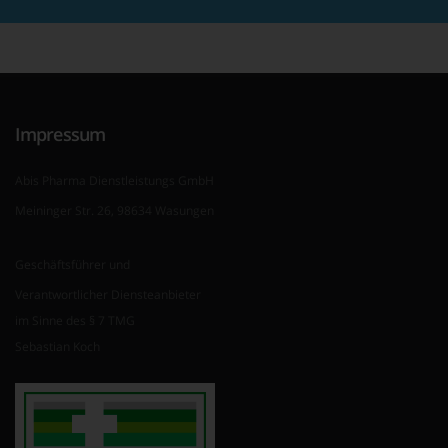
Impressum
Abis Pharma Dienstleistungs GmbH
Meininger Str. 26, 98634 Wasungen
Geschäftsführer und
Verantwortlicher Diensteanbieter
im Sinne des § 7 TMG
Sebastian Koch