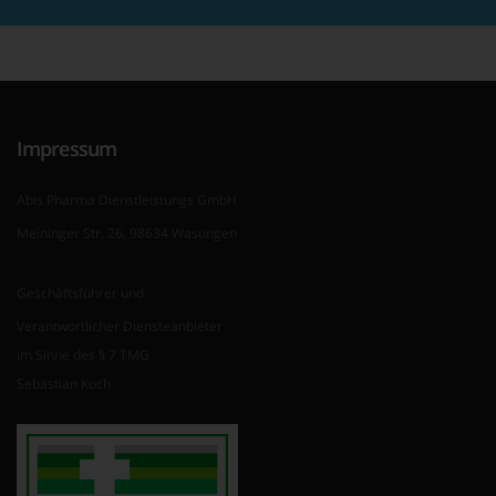
Impressum
Abis Pharma Dienstleistungs GmbH
Meininger Str. 26, 98634 Wasungen
Geschäftsführer und
Verantwortlicher Diensteanbieter
im Sinne des § 7 TMG
Sebastian Koch