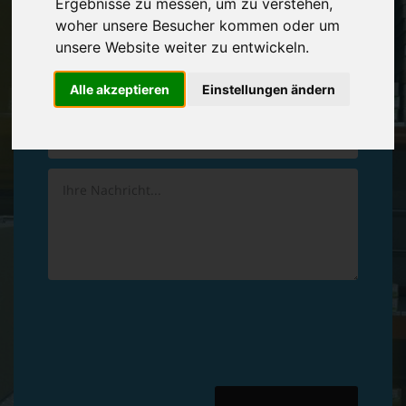
Ergebnisse zu messen, um zu verstehen,
Vereinbaren Sie einen
Rückruf
woher unsere Besucher kommen oder um
unsere Website weiter zu entwickeln.
Hinterlassen Sie uns gern eine persönliche Nachricht.
Alle akzeptieren
Einstellungen ändern