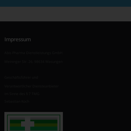
Impressum
Abis Pharma Dienstleistungs GmbH
Meininger Str. 26, 98634 Wasungen
Geschäftsführer und
Verantwortlicher Diensteanbieter
im Sinne des § 7 TMG
Sebastian Koch