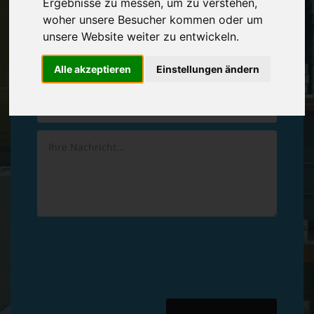
Ergebnisse zu messen, um zu verstehen,
Vereinbaren Sie einen
Rückruf
woher unsere Besucher kommen oder um
unsere Website weiter zu entwickeln.
Hinterlassen Sie uns gern eine persönliche Nachricht.
Alle akzeptieren
Einstellungen ändern