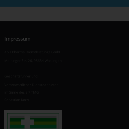
Impressum
Abis Pharma Dienstleistungs GmbH
Meininger Str. 26, 98634 Wasungen
Geschäftsführer und
Verantwortlicher Diensteanbieter
im Sinne des § 7 TMG
Sebastian Koch