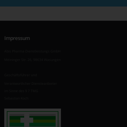
Impressum
Abis Pharma Dienstleistungs GmbH
Meininger Str. 26, 98634 Wasungen
Geschäftsführer und
Verantwortlicher Diensteanbieter
im Sinne des § 7 TMG
Sebastian Koch