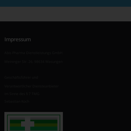
Impressum
Abis Pharma Dienstleistungs GmbH
Meininger Str. 26, 98634 Wasungen
Geschäftsführer und
Verantwortlicher Diensteanbieter
im Sinne des § 7 TMG
Sebastian Koch