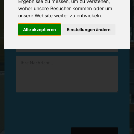
Ergebnisse zu messen, um zu verstehen,
Vereinbaren Sie einen
Rückruf
woher unsere Besucher kommen oder um
unsere Website weiter zu entwickeln.
Hinterlassen Sie uns gern eine persönliche Nachricht.
Alle akzeptieren
Einstellungen ändern