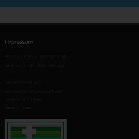
Impressum
Abis Pharma Dienstleistungs GmbH
Meininger Str. 26, 98634 Wasungen
Geschäftsführer und
Verantwortlicher Diensteanbieter
im Sinne des § 7 TMG
Sebastian Koch