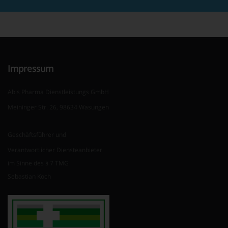
Impressum
Abis Pharma Dienstleistungs GmbH
Meininger Str. 26, 98634 Wasungen
Geschäftsführer und
Verantwortlicher Diensteanbieter
im Sinne des § 7 TMG
Sebastian Koch