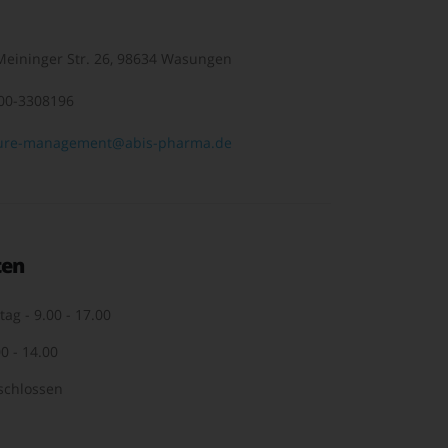
eininger Str. 26, 98634 Wasungen
00-3308196
ure-management@abis-pharma.de
ten
tag - 9.00 - 17.00
0 - 14.00
schlossen