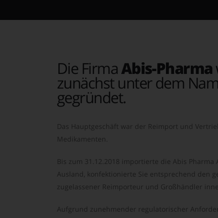
Die Firma
Abis-Pharma
zunächst unter dem Nam
gegründet.
Das Hauptgeschäft war der Reimport und Vertrie
Medikamenten.
Bis zum 31.12.2018 importierte die Abis Pharma
Ausland, konfektionierte Sie entsprechend den ge
zugelassener Reimporteur und Großhändler inne
Aufgrund zunehmender regulatorischer Anforder