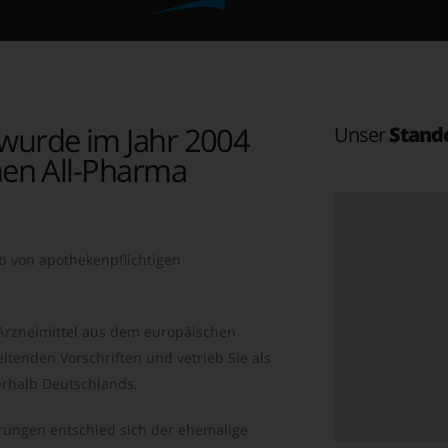
wurde im Jahr 2004
Unser
Stand
en All-Pharma
b von apothekenpflichtigen
 Arzneimittel aus dem europäischen
ltenden Vorschriften und vetrieb Sie als
rhalb Deutschlands.
ungen entschied sich der ehemalige