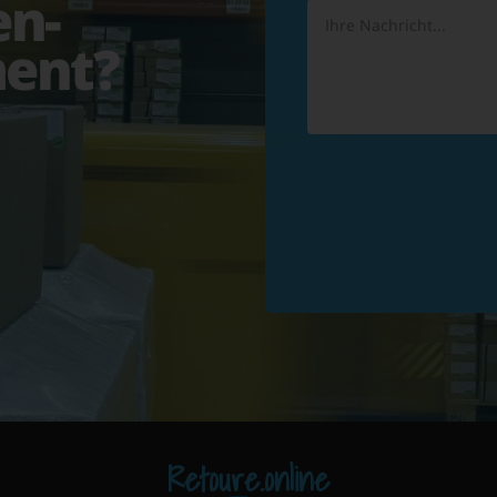
en-
ent?
Retoure.online