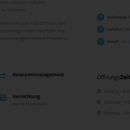
geben und nur noch den
zu forcieren.
Addresse:
M
rwechsels zum 1.07.2019 von den
Telefon:
08
nstleistungs GmbH überführt und
andelstätigkeit weitere Projekte im
Email:
reto
Retourenmanagement
Öffnungs
Zei
Montag - Frei
Vernichtung
Samstag - 9.0
von Arzneimitteln
Sonntag - Ge