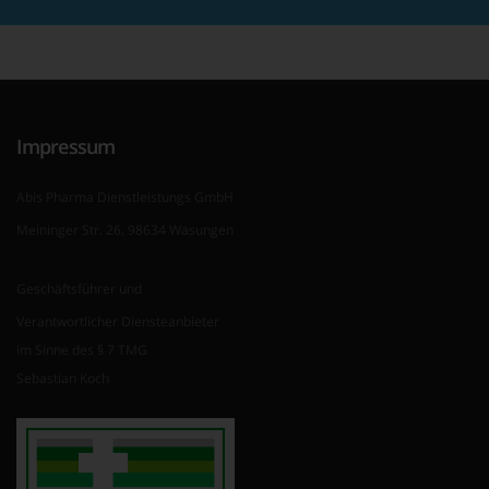
Impressum
Abis Pharma Dienstleistungs GmbH
Meininger Str. 26, 98634 Wasungen
Geschäftsführer und
Verantwortlicher Diensteanbieter
im Sinne des § 7 TMG
Sebastian Koch