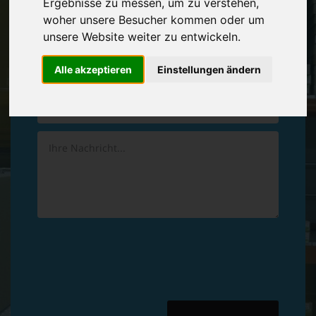
Ergebnisse zu messen, um zu verstehen,
Vereinbaren Sie einen
Rückruf
woher unsere Besucher kommen oder um
unsere Website weiter zu entwickeln.
Hinterlassen Sie uns gern eine persönliche Nachricht.
Alle akzeptieren
Einstellungen ändern