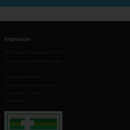
Impressum
Abis Pharma Dienstleistungs GmbH
Meininger Str. 26, 98634 Wasungen
Geschäftsführer und
Verantwortlicher Diensteanbieter
im Sinne des § 7 TMG
Sebastian Koch