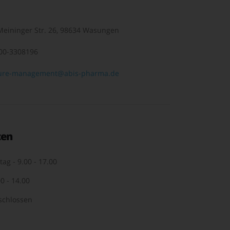
eininger Str. 26, 98634 Wasungen
00-3308196
ure-management@abis-pharma.de
ten
tag - 9.00 - 17.00
0 - 14.00
schlossen