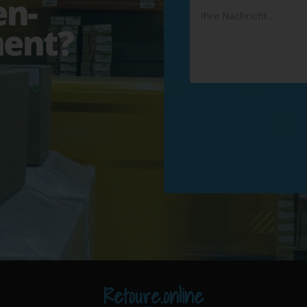
en-
ent?
Retoure.online