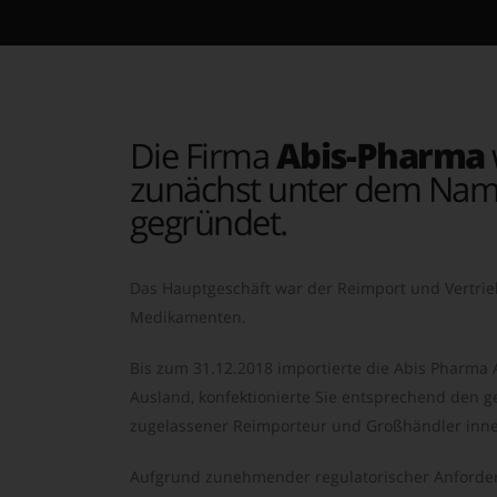
Die Firma
Abis-Pharma
zunächst unter dem Nam
gegründet.
Das Hauptgeschäft war der Reimport und Vertrie
Medikamenten.
Bis zum 31.12.2018 importierte die Abis Pharma
Ausland, konfektionierte Sie entsprechend den ge
zugelassener Reimporteur und Großhändler inne
Aufgrund zunehmender regulatorischer Anforder