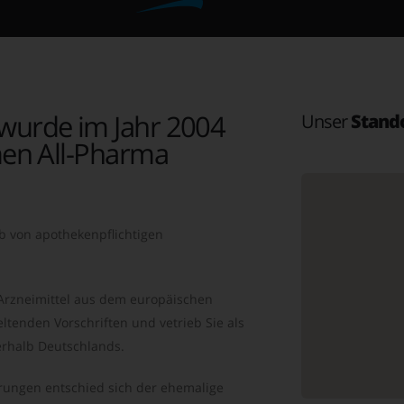
wurde im Jahr 2004
Unser
Stand
en All-Pharma
b von apothekenpflichtigen
 Arzneimittel aus dem europäischen
ltenden Vorschriften und vetrieb Sie als
rhalb Deutschlands.
ungen entschied sich der ehemalige