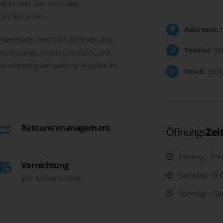
geben und nur noch den
zu forcieren.
Addresse:
M
rwechsels zum 1.07.2019 von den
Telefon:
08
nstleistungs GmbH überführt und
andelstätigkeit weitere Projekte im
Email:
reto
Retourenmanagement
Öffnungs
Zei
Montag - Frei
Vernichtung
Samstag - 9.0
von Arzneimitteln
Sonntag - Ge