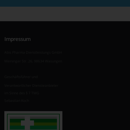
Impressum
Abis Pharma Dienstleistungs GmbH
Meininger Str. 26, 98634 Wasungen
Geschäftsführer und
Verantwortlicher Diensteanbieter
im Sinne des § 7 TMG
Sebastian Koch