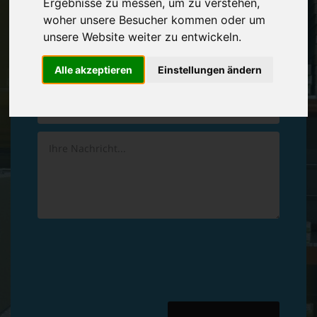
Ergebnisse zu messen, um zu verstehen,
Vereinbaren Sie einen
Rückruf
woher unsere Besucher kommen oder um
unsere Website weiter zu entwickeln.
Hinterlassen Sie uns gern eine persönliche Nachricht.
Alle akzeptieren
Einstellungen ändern