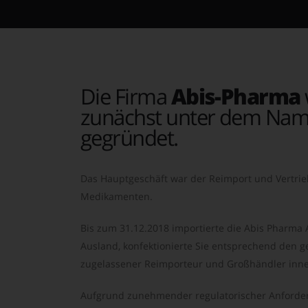
Die Firma
Abis-Pharma
zunächst unter dem Nam
gegründet.
Das Hauptgeschäft war der Reimport und Vertrie
Medikamenten.
Bis zum 31.12.2018 importierte die Abis Pharma
Ausland, konfektionierte Sie entsprechend den ge
zugelassener Reimporteur und Großhändler inne
Aufgrund zunehmender regulatorischer Anforder