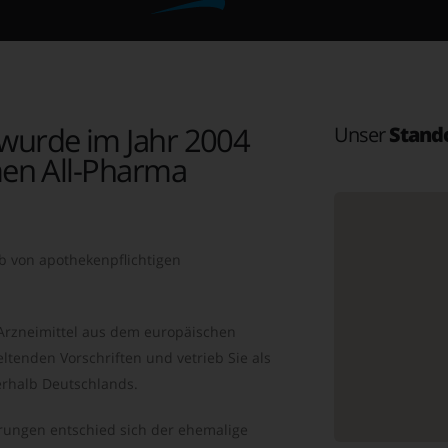
wurde im Jahr 2004
Unser
Stand
en All-Pharma
b von apothekenpflichtigen
 Arzneimittel aus dem europäischen
ltenden Vorschriften und vetrieb Sie als
rhalb Deutschlands.
ungen entschied sich der ehemalige