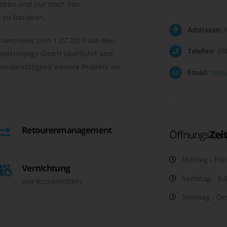
geben und nur noch den
zu forcieren.
Addresse:
M
rwechsels zum 1.07.2019 von den
Telefon:
08
nstleistungs GmbH überführt und
andelstätigkeit weitere Projekte im
Email:
reto
Retourenmanagement
Öffnungs
Zei
Montag - Frei
Vernichtung
Samstag - 9.0
von Arzneimitteln
Sonntag - Ge