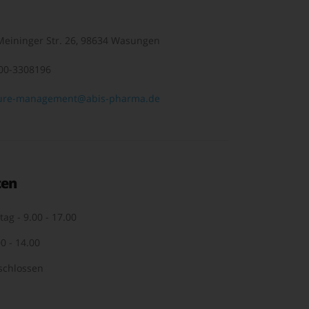
eininger Str. 26, 98634 Wasungen
00-3308196
ure-management@abis-pharma.de
ten
tag - 9.00 - 17.00
0 - 14.00
schlossen