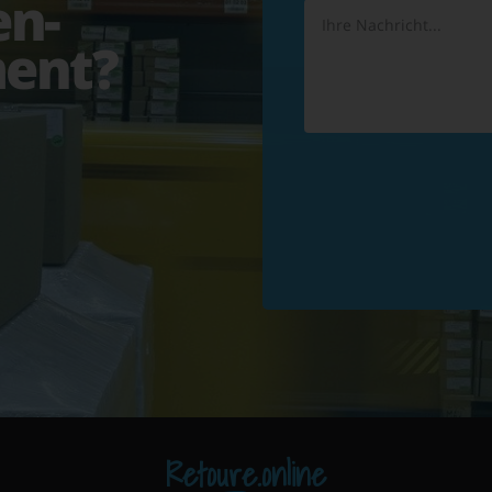
en-
ent?
Retoure.online