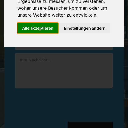
Ergebnisse zu messen, um zu verstehen,
Vereinbaren Sie einen
Rückruf
woher unsere Besucher kommen oder um
unsere Website weiter zu entwickeln.
Hinterlassen Sie uns gern eine persönliche Nachricht.
Alle akzeptieren
Einstellungen ändern