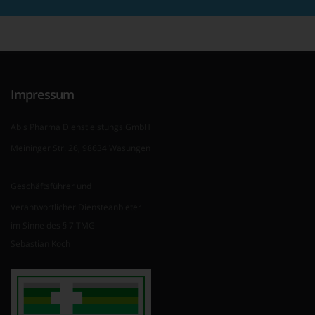
Impressum
Abis Pharma Dienstleistungs GmbH
Meininger Str. 26, 98634 Wasungen
Geschäftsführer und
Verantwortlicher Diensteanbieter
im Sinne des § 7 TMG
Sebastian Koch