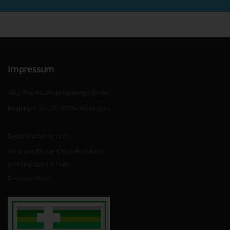
Impressum
Abis Pharma Dienstleistungs GmbH
Meininger Str. 26, 98634 Wasungen
Geschäftsführer und
Verantwortlicher Diensteanbieter
im Sinne des § 7 TMG
Sebastian Koch