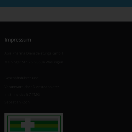
Impressum
Abis Pharma Dienstleistungs GmbH
Meininger Str. 26, 98634 Wasungen
Geschäftsführer und
Verantwortlicher Diensteanbieter
im Sinne des § 7 TMG
Sebastian Koch