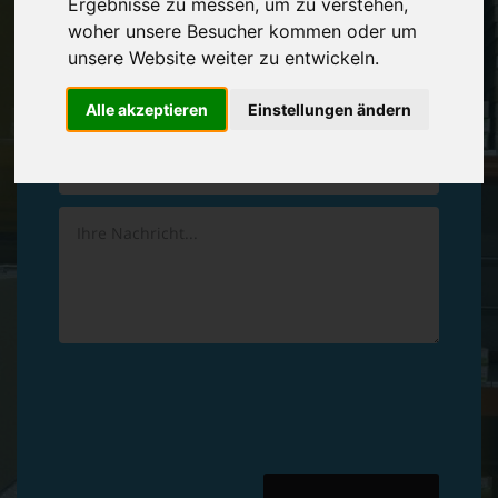
Ergebnisse zu messen, um zu verstehen,
Vereinbaren Sie einen
Rückruf
woher unsere Besucher kommen oder um
unsere Website weiter zu entwickeln.
Hinterlassen Sie uns gern eine persönliche Nachricht.
Alle akzeptieren
Einstellungen ändern