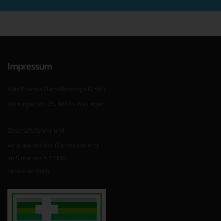
Impressum
Abis Pharma Dienstleistungs GmbH
Meininger Str. 26, 98634 Wasungen
Geschäftsführer und
Verantwortlicher Diensteanbieter
im Sinne des § 7 TMG
Sebastian Koch