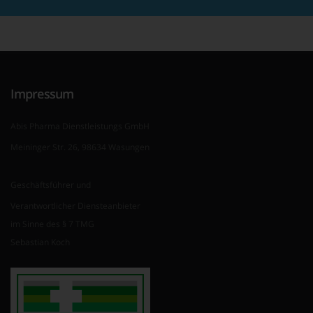
Impressum
Abis Pharma Dienstleistungs GmbH
Meininger Str. 26, 98634 Wasungen
Geschäftsführer und
Verantwortlicher Diensteanbieter
im Sinne des § 7 TMG
Sebastian Koch