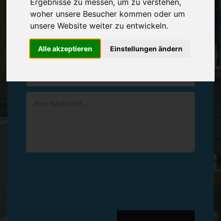
Ergebnisse zu messen, um zu verstehen,
Vereinbaren Sie einen
Rückruf
woher unsere Besucher kommen oder um
unsere Website weiter zu entwickeln.
Hinterlassen Sie uns gern eine persönliche Nachricht.
Alle akzeptieren
Einstellungen ändern