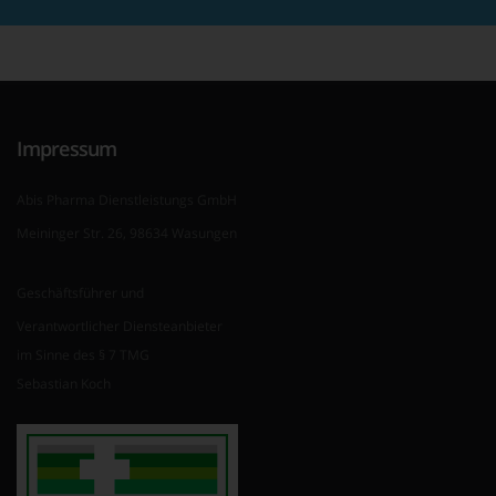
Impressum
Abis Pharma Dienstleistungs GmbH
Meininger Str. 26, 98634 Wasungen
Geschäftsführer und
Verantwortlicher Diensteanbieter
im Sinne des § 7 TMG
Sebastian Koch