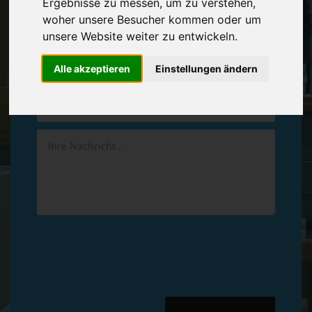
Ergebnisse zu messen, um zu verstehen,
Vereinbaren Sie einen
Rückruf
woher unsere Besucher kommen oder um
unsere Website weiter zu entwickeln.
Hinterlassen Sie uns gern eine persönliche Nachricht.
Alle akzeptieren
Einstellungen ändern