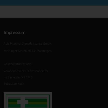
Impressum
Abis Pharma Dienstleistungs GmbH
Meininger Str. 26, 98634 Wasungen
Geschäftsführer und
Verantwortlicher Diensteanbieter
im Sinne des § 7 TMG
Sebastian Koch