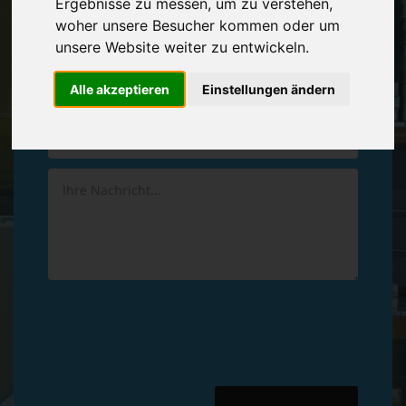
Ergebnisse zu messen, um zu verstehen,
Vereinbaren Sie einen
Rückruf
woher unsere Besucher kommen oder um
unsere Website weiter zu entwickeln.
Hinterlassen Sie uns gern eine persönliche Nachricht.
Alle akzeptieren
Einstellungen ändern