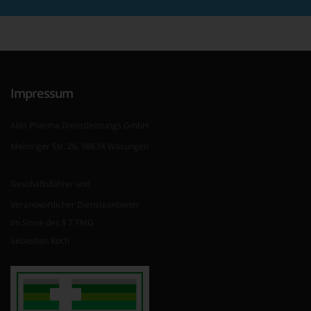
Impressum
Abis Pharma Dienstleistungs GmbH
Meininger Str. 26, 98634 Wasungen
Geschäftsführer und
Verantwortlicher Diensteanbieter
im Sinne des § 7 TMG
Sebastian Koch