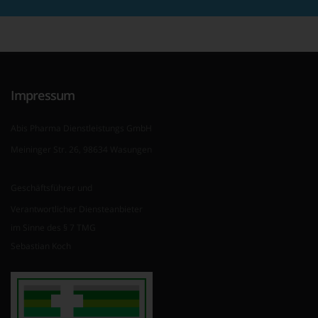
Impressum
Abis Pharma Dienstleistungs GmbH
Meininger Str. 26, 98634 Wasungen
Geschäftsführer und
Verantwortlicher Diensteanbieter
im Sinne des § 7 TMG
Sebastian Koch