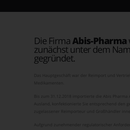
Die Firma
Abis-Pharma
zunächst unter dem Nam
gegründet.
Das Hauptgeschäft war der Reimport und Vertrie
Medikamenten.
Bis zum 31.12.2018 importierte die Abis Pharma
Ausland, konfektionierte Sie entsprechend den ge
zugelassener Reimporteur und Großhändler inne
Aufgrund zunehmender regulatorischer Anforder