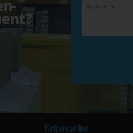
en-
ent?
Retoure.online