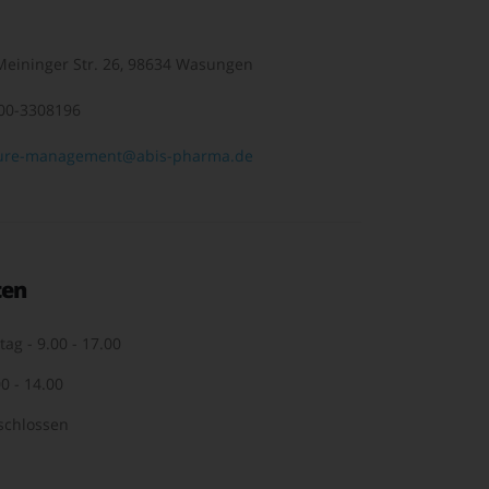
eininger Str. 26, 98634 Wasungen
00-3308196
ure-management@abis-pharma.de
ten
tag - 9.00 - 17.00
0 - 14.00
schlossen