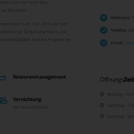
geben und nur noch den
zu forcieren.
Addresse:
M
rwechsels zum 1.07.2019 von den
Telefon:
08
nstleistungs GmbH überführt und
andelstätigkeit weitere Projekte im
Email:
reto
Retourenmanagement
Öffnungs
Zei
Montag - Frei
Vernichtung
Samstag - 9.0
von Arzneimitteln
Sonntag - Ge