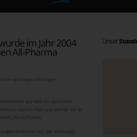
wurde im Jahr 2004
Unser
Stand
en All-Pharma
b von apothekenpflichtigen
 Arzneimittel aus dem europäischen
ltenden Vorschriften und vetrieb Sie als
rhalb Deutschlands.
ungen entschied sich der ehemalige