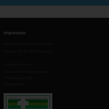
Impressum
Abis Pharma Dienstleistungs GmbH
Meininger Str. 26, 98634 Wasungen
Geschäftsführer und
Verantwortlicher Diensteanbieter
im Sinne des § 7 TMG
Sebastian Koch