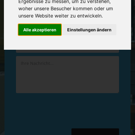
Ergebnisse zu messen, um zu verstehen,
Vereinbaren Sie einen
Rückruf
woher unsere Besucher kommen oder um
unsere Website weiter zu entwickeln.
Hinterlassen Sie uns gern eine persönliche Nachricht.
Alle akzeptieren
Einstellungen ändern