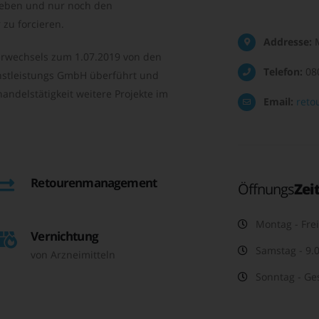
geben und nur noch den
zu forcieren.
Addresse:
M
rwechsels zum 1.07.2019 von den
Telefon:
08
nstleistungs GmbH überführt und
andelstätigkeit weitere Projekte im
Email:
reto
Retourenmanagement
Öffnungs
Zei
Montag - Frei
Vernichtung
Samstag - 9.0
von Arzneimitteln
Sonntag - Ge