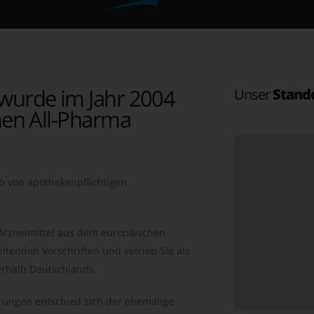
wurde im Jahr 2004
Unser
Stand
en All-Pharma
b von apothekenpflichtigen
 Arzneimittel aus dem europäischen
ltenden Vorschriften und vetrieb Sie als
rhalb Deutschlands.
ungen entschied sich der ehemalige