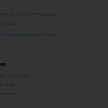
eininger Str. 26, 98634 Wasungen
00-3308196
ure-management@abis-pharma.de
ten
tag - 9.00 - 17.00
0 - 14.00
schlossen