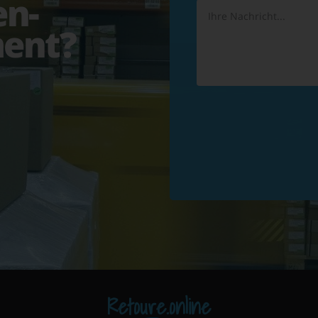
en-
ent?
Retoure.online