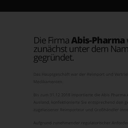
Die Firma
Abis-Pharma
zunächst unter dem Nam
gegründet.
Das Hauptgeschäft war der Reimport und Vertrie
Medikamenten.
Bis zum 31.12.2018 importierte die Abis Pharma
Ausland, konfektionierte Sie entsprechend den ge
zugelassener Reimporteur und Großhändler inne
Aufgrund zunehmender regulatorischer Anforder