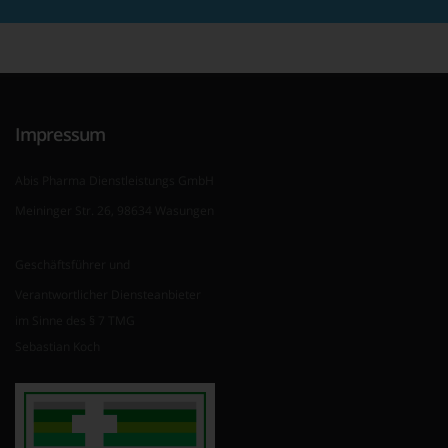
Impressum
Abis Pharma Dienstleistungs GmbH
Meininger Str. 26, 98634 Wasungen
Geschäftsführer und
Verantwortlicher Diensteanbieter
im Sinne des § 7 TMG
Sebastian Koch