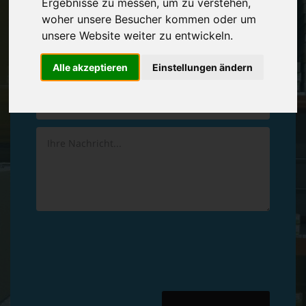
Ergebnisse zu messen, um zu verstehen,
Vereinbaren Sie einen
Rückruf
woher unsere Besucher kommen oder um
unsere Website weiter zu entwickeln.
Hinterlassen Sie uns gern eine persönliche Nachricht.
Alle akzeptieren
Einstellungen ändern