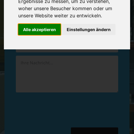
Ergebnisse zu messen, um zu verstehen,
Vereinbaren Sie einen
Rückruf
woher unsere Besucher kommen oder um
unsere Website weiter zu entwickeln.
Hinterlassen Sie uns gern eine persönliche Nachricht.
Alle akzeptieren
Einstellungen ändern