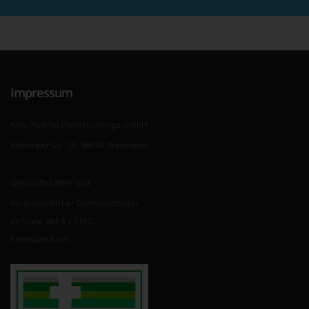
Impressum
Abis Pharma Dienstleistungs GmbH
Meininger Str. 26, 98634 Wasungen
Geschäftsführer und
Verantwortlicher Diensteanbieter
im Sinne des § 7 TMG
Sebastian Koch