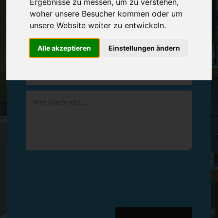
Ergebnisse zu messen, um zu verstehen,
Vereinbaren Sie einen
Rückruf
woher unsere Besucher kommen oder um
unsere Website weiter zu entwickeln.
Hinterlassen Sie uns gern eine persönliche Nachricht.
Alle akzeptieren
Einstellungen ändern