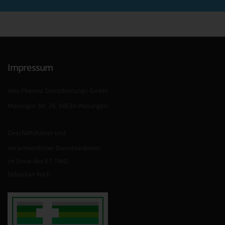
Impressum
Abis Pharma Dienstleistungs GmbH
Meininger Str. 26, 98634 Wasungen
Geschäftsführer und
Verantwortlicher Diensteanbieter
im Sinne des § 7 TMG
Sebastian Koch