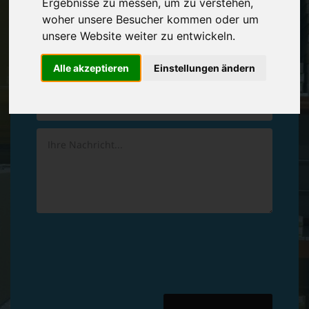
Ergebnisse zu messen, um zu verstehen,
Vereinbaren Sie einen
Rückruf
woher unsere Besucher kommen oder um
unsere Website weiter zu entwickeln.
Hinterlassen Sie uns gern eine persönliche Nachricht.
Alle akzeptieren
Einstellungen ändern