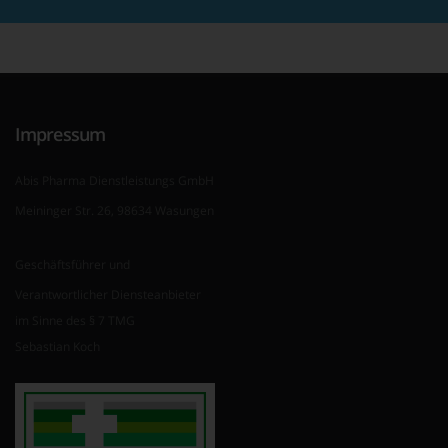
Impressum
Abis Pharma Dienstleistungs GmbH
Meininger Str. 26, 98634 Wasungen
Geschäftsführer und
Verantwortlicher Diensteanbieter
im Sinne des § 7 TMG
Sebastian Koch