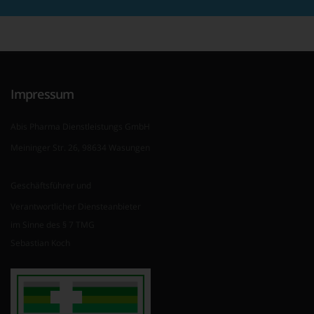
Impressum
Abis Pharma Dienstleistungs GmbH
Meininger Str. 26, 98634 Wasungen
Geschäftsführer und
Verantwortlicher Diensteanbieter
im Sinne des § 7 TMG
Sebastian Koch