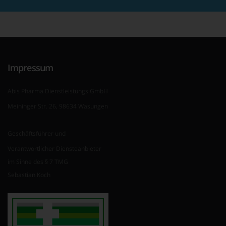
Impressum
Abis Pharma Dienstleistungs GmbH
Meininger Str. 26, 98634 Wasungen
Geschäftsführer und
Verantwortlicher Diensteanbieter
im Sinne des § 7 TMG
Sebastian Koch