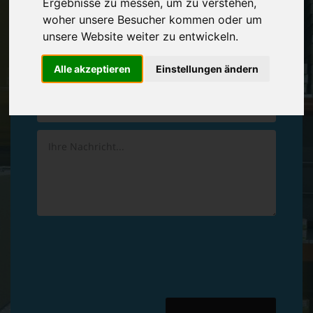
Ergebnisse zu messen, um zu verstehen,
Vereinbaren Sie einen
Rückruf
woher unsere Besucher kommen oder um
unsere Website weiter zu entwickeln.
Hinterlassen Sie uns gern eine persönliche Nachricht.
Alle akzeptieren
Einstellungen ändern