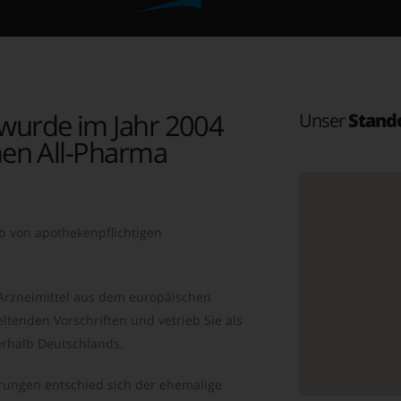
wurde im Jahr 2004
Unser
Stand
en All-Pharma
b von apothekenpflichtigen
 Arzneimittel aus dem europäischen
ltenden Vorschriften und vetrieb Sie als
rhalb Deutschlands.
ungen entschied sich der ehemalige