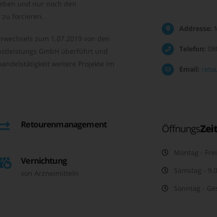
geben und nur noch den
zu forcieren.
Addresse:
M
rwechsels zum 1.07.2019 von den
Telefon:
08
nstleistungs GmbH überführt und
andelstätigkeit weitere Projekte im
Email:
reto
Retourenmanagement
Öffnungs
Zei
Montag - Frei
Vernichtung
Samstag - 9.0
von Arzneimitteln
Sonntag - Ge