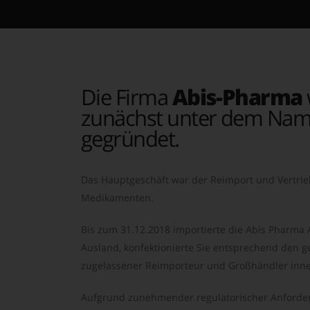
Die Firma
Abis-Pharma
zunächst unter dem Nam
gegründet.
Das Hauptgeschäft war der Reimport und Vertrie
Medikamenten.
Bis zum 31.12.2018 importierte die Abis Pharma
Ausland, konfektionierte Sie entsprechend den ge
zugelassener Reimporteur und Großhändler inne
Aufgrund zunehmender regulatorischer Anforder