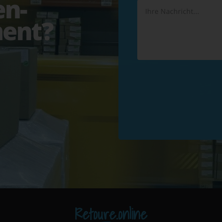
en-
ent?
Retoure.online