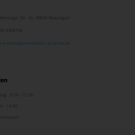
eininger Str. 26, 98634 Wasungen
00-3308196
ure-management@abis-pharma.de
ten
tag - 9.00 - 17.00
0 - 14.00
schlossen