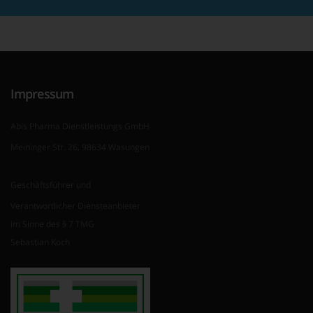
Impressum
Abis Pharma Dienstleistungs GmbH
Meininger Str. 26, 98634 Wasungen
Geschäftsführer und
Verantwortlicher Diensteanbieter
im Sinne des § 7 TMG
Sebastian Koch