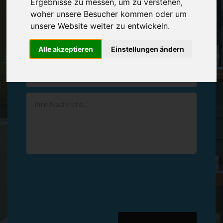
Ergebnisse zu messen, um zu verstehen,
Vereinbaren Sie einen
Rückruf
woher unsere Besucher kommen oder um
unsere Website weiter zu entwickeln.
Hinterlassen Sie uns gern eine persönliche Nachricht.
Alle akzeptieren
Einstellungen ändern