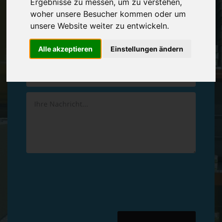
Ergebnisse zu messen, um zu verstehen,
Vereinbaren Sie einen
Rückruf
woher unsere Besucher kommen oder um
unsere Website weiter zu entwickeln.
Hinterlassen Sie uns gern eine persönliche Nachricht.
Alle akzeptieren
Einstellungen ändern