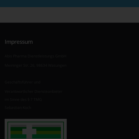
Impressum
Abis Pharma Dienstleistungs GmbH
Meininger Str. 26, 98634 Wasungen
Geschäftsführer und
Verantwortlicher Diensteanbieter
im Sinne des § 7 TMG
Sebastian Koch