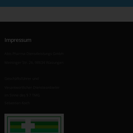
Impressum
Abis Pharma Dienstleistungs GmbH
Meininger Str. 26, 98634 Wasungen
Geschäftsführer und
Verantwortlicher Diensteanbieter
im Sinne des § 7 TMG
Sebastian Koch