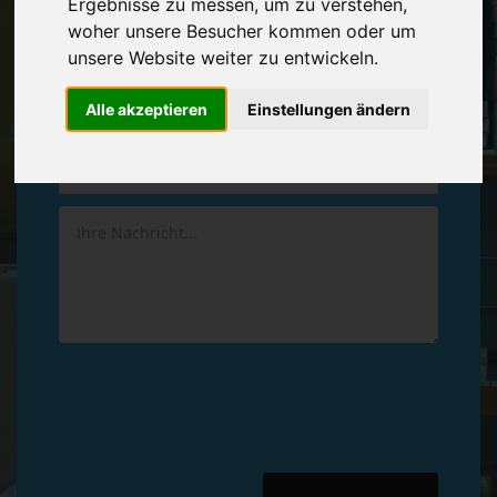
Ergebnisse zu messen, um zu verstehen,
Vereinbaren Sie einen
Rückruf
woher unsere Besucher kommen oder um
unsere Website weiter zu entwickeln.
Hinterlassen Sie uns gern eine persönliche Nachricht.
Alle akzeptieren
Einstellungen ändern